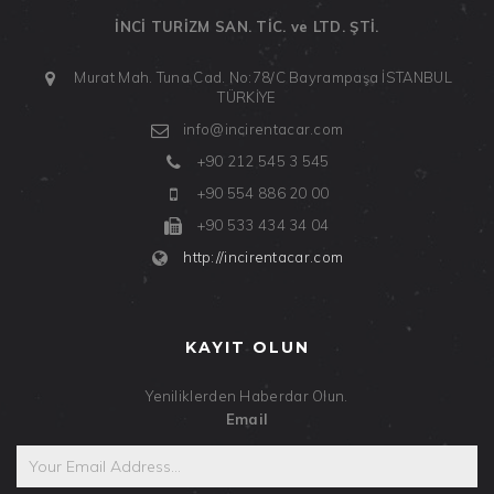
İNCİ TURİZM SAN. TİC. ve LTD. ŞTİ.
Murat Mah. Tuna Cad. No:78/C
Bayrampaşa
İSTANBUL
TÜRKİYE
info@incirentacar.com
+90 212 545 3 545
+90 554 886 20 00
+90 533 434 34 04
http://incirentacar.com
KAYIT OLUN
Yeniliklerden Haberdar Olun.
Email