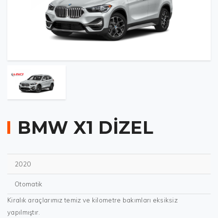
BMW X1 DİZEL
2020
Otomatik
Kiralık araçlarımız temiz ve kilometre bakımları eksiksiz
yapılmıştır.