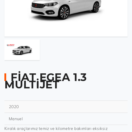
FİAT EGEA 1.3
MULTİJET
2020
Manuel
Kiralık araçlarımız temiz ve kilometre bakımları eksiksiz