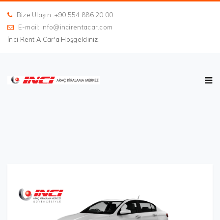
Bize Ulaşın :+90 554 886 20 00
E-mail: info@incirentacar.com
İnci Rent A Car'a Hoşgeldiniz.