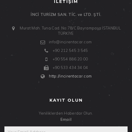
İLETİŞİM
İNCİ TURİZM SAN. TİC. ve LTD. ŞTİ.
Murat Mah. Tuna Cad. No:78/C
Bayrampaşa
İSTANBUL
TÜRKİYE
info@incirentacar.com
+90 212 545 3 545
+90 554 886 20 00
+90 533 434 34 04
http://incirentacar.com
KAYIT OLUN
Yeniliklerden Haberdar Olun.
Email