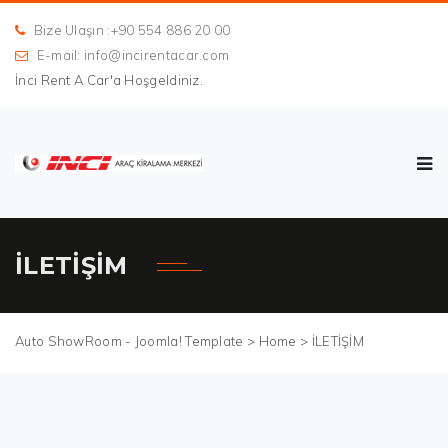
Bize Ulaşın :+90 554 886 20 00
E-mail: info@incirentacar.com
İnci Rent A Car'a Hoşgeldiniz.
İLETİŞİM
Auto ShowRoom - Joomla! Template >
Home
>
İLETİŞİM