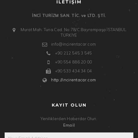
İLETİŞİM
İNCİ TURİZM SAN. TİC. ve LTD. ŞTİ.
Murat Mah. Tuna Cad. No:78/C
Bayrampaşa
İSTANBUL
TÜRKİYE
info@incirentacar.com
+90 212 545 3 545
+90 554 886 20 00
+90 533 434 34 04
http://incirentacar.com
KAYIT OLUN
Yeniliklerden Haberdar Olun.
Email