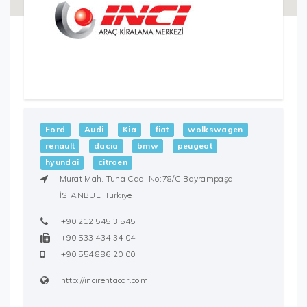
Ford
Audi
Kia
fiat
wolkswagen
renault
dacia
bmw
peugeot
hyundai
citroen
Murat Mah. Tuna Cad. No:78/C
Bayrampaşa
İSTANBUL,
Türkiye
+90 212 545 3 545
+90 533 434 34 04
+90 554 886 20 00
http://incirentacar.com